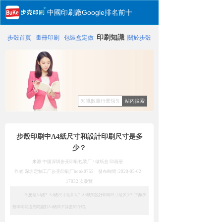
中國印刷廠Google排名前十
印刷知識
步殼首頁
畫冊印刷
包裝盒定做
關於步殼
站內搜索
步殼印刷中A4紙尺寸和設計印刷尺寸是多
少？
来源:中国深圳步壳印刷包装厂 / 做纸盒 印画册
作者:深圳定制工厂步壳印刷厂
book0755
發布時間 :
2020-05-02
17032
次瀏覽
什麽是A4紙？A4紙尺寸是多大？A4紙的設計印刷尺寸是多少？下麵步
殼印刷就這些問題對A4紙做下詳盡的介紹。