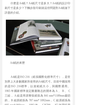
什麽是A4紙？A4紙尺寸是多大？A4紙的設計印
刷尺寸是多少？下麵步殼印刷就這些問題對A4紙做下
詳盡的介紹。
A4紙的來歷
A4紙是ISO 216（紙張國際化標準尺寸），是世
別界上大多數國家所使用的A4紙尺寸。目前中國採用
的是ISO 216標準，以規範紙大小，與國際通用。
1965 年國家標準規定圖書雜志的開本為 A 、 B 、 C
三組， A 組是用原整張紙張為 841 mm*1189mm裁切
的， B 組原紙張為 787 mm* 1092mm， C 組原紙張為
695 mm* 960mm。 1982 年， GB788 — 87 強調採用