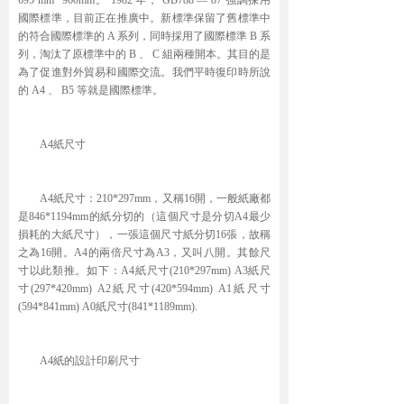
國際標準，目前正在推廣中。新標準保留了舊標準中
的符合國際標準的 A 系列，同時採用了國際標準 B 系
列，淘汰了原標準中的 B 、 C 組兩種開本。其目的是
為了促進對外貿易和國際交流。我們平時復印時所說
的 A4 、 B5 等就是國際標準。
A4紙尺寸
A4紙尺寸：210*297mm，又稱16開，一般紙廠都
是846*1194mm的紙分切的（這個尺寸是分切A4最少
損耗的大紙尺寸），一張這個尺寸紙分切16張，故稱
之為16開。A4的兩倍尺寸為A3，又叫八開。其餘尺
寸以此類推。如下：A4紙尺寸(210*297mm) A3紙尺
寸(297*420mm) A2紙尺寸(420*594mm) A1紙尺寸
(594*841mm) A0紙尺寸(841*1189mm).
A4紙的設計印刷尺寸