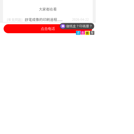
大家都在看
靜電成像的印刷過程......
2026-04-22
[常見問題]
做纸盒？印画册？
靜電成像的印刷過程......
2026-04-21
点击电话
[印刷知識]
靜電成像的印刷過程......
2026-04-21
[設計印刷]
靜電成像的印刷過程......
2026-04-21
[印刷工藝]
靜電成像的印刷過程......
2026-04-21
[設計印刷]
膠裝書印刷：企業畫冊印刷的
定海神針，平裝書印刷...
畫冊印刷
手提袋印刷：紙袋/手輓袋都在
用，好用又便宜要怎麽做
手提袋印刷
翻蓋盒定製：高檔禮品的體
現，書型盒印刷定做工廠
包裝盒定製