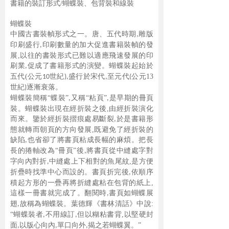
書籍的裝訂形式/
蝴蝶裝、包背裝和線裝
蝴蝶裝
中國古書裝幀形式之一。唐、五代時期
雕版
,
印刷盛行
印刷數量
的加大促進書籍裝幀的發
,
展
,
以往的書裝形式已難以適應飛速發展的印
刷業
促
成了書籍形式的演變。蝴蝶裝起始於
,
五代
(
公元
世紀
盛行於宋代
至元代
公
元
13
10
),
,
(
世紀
逐漸衰落。
)
蝴蝶裝簡稱
“蝶裝”
又稱“粘頁”
是早期的冊頁
,
,
裝。蝴蝶裝出現在經折
裝之後
,
由經折裝演化
而來。鑒於經折裝摺痕處易斷裂
於是書籍形
,
態就轉而朝
頁的方向發展
,
既避免了經折裝的
缺陷
也省卻了將書頁粘成長幅的麻煩。把
長
,
長的捲軸改為
“冊頁”後
將書頁從中縫處字對
,
字向內對折
中縫處上下相對
的魚尾紋
,
是方便
,
折疊時找準中心而設的。書頁折完後
依順序
,
積起方形的一疊
再將折縫處粘在包背的紙上
,
這樣一冊書就完成了。翻閱時
書頁如蝴蝶展
,
翅
故稱為蝴蝶裝。葉德輝《書林清話》中說
:
,
“蝴蝶裝者
不用線訂
但以糊粘書
背
,
以堅硬封
,
,
面
以版心向內
單口向外
揭之若蝴蝶翼。”
,
,
,