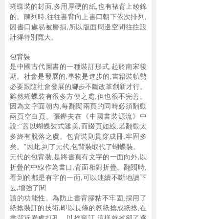
蝴蝶裝的封面
,
多用厚硬的紙
也有裱背上綾錦
,
的。陳列時
往往書背向上
書口朝下依次排列,
,
因書口處易被磨損
所以版面周邊空間往往設
,
計得特別寬大
。
包背裝
是中國古代圖書的一種裝訂形式
,
起於南宋後
期。社會是發展的
事
物是進步的,書籍裝幀勢
,
必要跟隨社會發展的腳步不斷改革創新才行。
雖然蝴蝶
裝有很多方便之處,但也很不完善。
因為文字面朝內
每翻閱兩頁的同時必須翻
動
,
兩頁空白頁。張鏗夫在《中國書裝源流》中
說:“蓋以蝴蝶裝式雖美
而綴頁
如線,若翻動太
,
多終有脫落之虞。包背裝則貫穿成冊
牢固多
,
矣。”因此
到了
元代
,
包背裝取代了蝴蝶裝。
,
元代的包背裝
,
是將書頁有文字的一面向外
以
,
折疊的中線作為書口
背面
相對折疊。翻閱時
,
,
看到的都是有字的一面
可以連續不斷地讀下
,
去
增強了閱
,
讀的功能性。為防止書背膠粘不牢固
,
採用了
紙捻裝訂的技術
即以長條的韌紙
捻成紙捻
,
在
,
書背近脊處打孔。以捻穿訂
這樣就省卻了逐
,