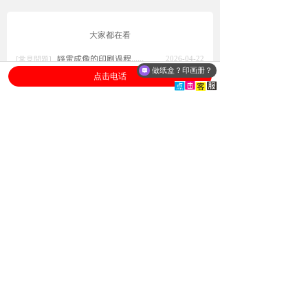
大家都在看
靜電成像的印刷過程......
2026-04-22
[常見問題]
做纸盒？印画册？
点击电话
靜電成像的印刷過程......
2026-04-21
[印刷知識]
靜電成像的印刷過程......
2026-04-21
[設計印刷]
靜電成像的印刷過程......
2026-04-21
[印刷工藝]
靜電成像的印刷過程......
2026-04-21
[設計印刷]
膠裝書印刷：企業畫冊印刷的
定海神針，平裝書印刷...
畫冊印刷
手提袋印刷：紙袋/手輓袋都在
用，好用又便宜要怎麽做
手提袋印刷
翻蓋盒定製：高檔禮品的體
現，書型盒印刷定做工廠