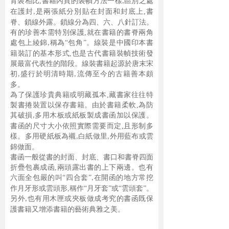
背裝相比
,
書籍內頁的裝幀方法一樣
區別之處
,
在護封
是
兩張紙分別貼在封面和封底上,書
,
脊、鎖線外露。鎖線分為四、六、八針訂法。
有的珍善本需特別保護
,
就在書籍的書脊兩角
處包上綾錦
稱為“包角”。線裝
是中國印本書
,
籍裝訂的基本形式
,
也是古代書籍裝幀技術發
展最富代表性的階段。線裝書籍起源於唐末宋
初
盛行於明清時期
流傳至今的古籍善本頗
,
,
多。
為了保護珍貴典籍或明藏孤本
,
藏書家往往特
製書捲裝置以保存書籍。由於
書籍柔軟
,
為防
其破損
多用木板或紙板製成書函加以保護。
,
書函的尺寸大小依
照實際需要而定
,
且形制多
樣。多用硬紙板為襯
白紙做里
外用藍布或雲
,
,
錦做
面。
書函一般從書的封面、封底、書口和書脊四面
折疊包裹成函
,
兩頭露出書的
上下兩邊。也有
六面全包嚴的叫
“四合套”
在開函的地方常挖
,
作月牙形或雲頭
形
,
稱作“月牙套”或“雲頭套”。
另外
也有用木匣或夾板做成考究的書函
既保
,
護書籍又增添書籍的藝術典雅之美。