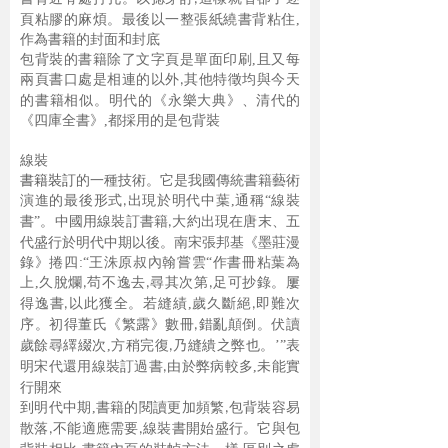
頁粘膠的麻煩。最後
以一整張紙繞書背粘住
,
作為書籍的封面和封底
包背裝的書籍除了文字頁是單面印刷
,
且又每
兩頁書口處是相連的以外
其
他特徵均與今天
,
的書籍相似。明代的《永樂大典》、清代的
《四庫全書》
,
都採
用的是包背裝
線裝
書籍裝訂
的一種技術。它是我國傳統書籍藝術
演進的最後形式
出現
於明代中葉
,
通稱“線裝
,
書”。中國用線裝訂書籍
大約出現在唐末、五
,
代
盛行於明代中期以後。南宋張邦基《墨莊漫
錄》捲四
:
“王洙原叔內翰嘗雲“作
書冊粘葉為
上
,
久脫爛
苟不逸去
尋其次第
足可抄錄。屢
,
,
,
得逸書
以此獲全。
若縫績
,
歲久斷絕
即難次
,
,
序。初得董氏《繁露》數冊
錯亂顛倒。伏讀
,
歲餘
尋繹綴次
,
方稍完復
乃縫繢之弊也。’”表
,
明宋代還用線裝訂過書
由於弊病
較多
,
未能實
,
行開來
到明代中期
,
書籍的閱讀更加頻繁
包背裝容易
,
散落
不能適應需要
線裝
書開始盛行。它與包
,
,