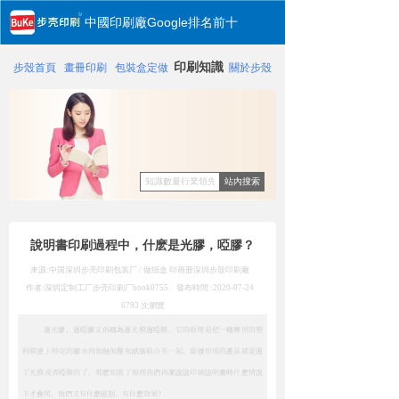
中國印刷廠Google排名前十
印刷知識
步殼首頁
畫冊印刷
包裝盒定做
關於步殼
站內搜索
說明書印刷過程中，什麽是光膠，啞膠？
来源:中国深圳步壳印刷包装厂 / 做纸盒 印画册
深圳步殼印刷廠
作者:深圳定制工厂步壳印刷厂
book0755
發布時間 :
2020-07-24
6793
次瀏覽
過光膠，過啞膠又俗稱為過光膜過啞膜。它的原理是把一種專用的塑
料膜塗上特定的膠水再加熱加壓和紙張粘合在一起，最後形成的產品就是過
了光膜或者啞膜的了，那麽知道了原理我們再來說說印刷說明書時什麽情況
下才會用，他們又有什麽區別，有什麽效果？