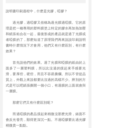
說明書印刷過程中，什麽是光膠，啞膠？
過光膠，過啞膠又俗稱為過光膜過啞膜。它的原
理是把一種專用的塑料膜塗上特定的膠水再加熱加壓
和紙張粘合在一起，最後形成的產品就是過了光膜或
者啞膜的了，那麽知道了原理我們再來說說印刷說明
書時什麽情況下才會用，他們又有什麽區別，有什麽
效果？
首先說他們的效果。過了光膜和啞膜的紙由於上
面多了一層塑料膜，所以比沒過的摸起來手感要光
滑，要厚些，硬些，而且不容易撕爛。所以不管從品
質上，外觀上來說都要比沒過的高檔不少。辨別的方
式是可以吧紙張撕開一個小口，有過膜的上面就會與
一層膜。
那麽它們又有什麽區別呢？
而過啞膜的產品摸起來稍微沒那麽光滑，錶面不
會反光發亮，顯得更深沉一點。不過啞膠要比過光膠
稍微貴一點點。