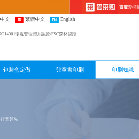
百度
愛採
中文
繁體中文
English
ISO14001環境管理體系認證/FSC森林認證
包裝盒定做
兒童書印刷
印刷知識
量行業領先