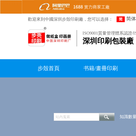
1688
實力商家工廠
简体
歡迎來到
深圳
印刷廠，您可以选择：
中國
步殼
ISO9001質量管理體系認證/
深圳
印
刷包裝廠
步殼首頁
书籍/畫冊印刷
知識數