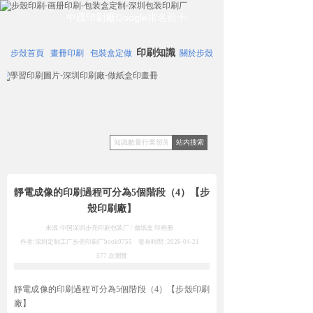
中國印刷廠Google排名前十
印刷知識
步殼首頁
畫冊印刷
包裝盒定做
關於步殼
站內搜索
靜電成像的印刷過程可分為5個階段（4）【步
殼印刷廠】
来源:中国深圳步壳印刷包装厂 / 做纸盒 印画册
作者:深圳定制工厂步壳印刷厂
book0755
發布時間 :
2026-04-21
577
次瀏覽
靜電成像的印刷過程可分為5個階段（4）【步殼印刷
廠】