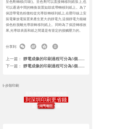
呈色劑轉移(印刷)。呈色劑可以直接轉移到紙張上,也
可以通過中間的轉換裝置如鼓或帶轉移到紙上。為了
保證帶電色粉微粒從光導鼓轉移到紙上,在壓印線上安
裝電暈放電裝置來產生更大的靜電力,這個靜電力能確
保色粉脫離光導鼓轉移到紙上。同時為了保證轉移效
果,光導鼓表面和紙之間還是有壹定的接觸壓力的。
分享到:
上一篇：
靜電成像的印刷過程可分為5個......
下一篇：
靜電成像的印刷過程可分為5個......
香港/臺灣/日本/韓國/東南亞
到深圳印刷更省錢
點擊報價
送貨到門/樣品免費