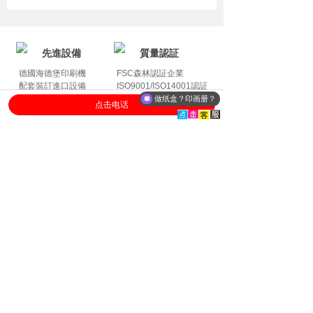
先進設備
質量認証
德國海德堡印刷機
FSC森林認証企業
配套裝訂進口設備
ISO9001/ISO14001認証
做纸盒？印画册？
点击电话
送貨到门
保障承諾
國內國際
客服用心為您服務
送貨到門到港
質量問題/運輸破損,為您負責
13632975453
拷貝號碼 / 添加微信
中國深圳步殼印刷有限公司
China Buke Printing Co.,Ltd
免費諮詢