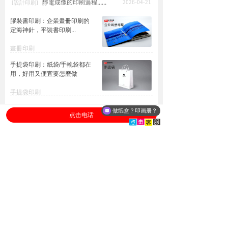
靜電成像的印刷過程......
2026-04-21
[設計印刷]
膠裝書印刷：企業畫冊印刷的
定海神針，平裝書印刷...
畫冊印刷
手提袋印刷：紙袋/手輓袋都在
用，好用又便宜要怎麽做
手提袋印刷
翻蓋盒定製：高檔禮品的體
做纸盒？印画册？
点击电话
現，書型盒印刷定做工廠
包裝盒定製
先進設備
質量認証
德國海德堡印刷機
FSC森林認証企業
配套裝訂進口設備
ISO9001/ISO14001認証
送貨到门
保障承諾