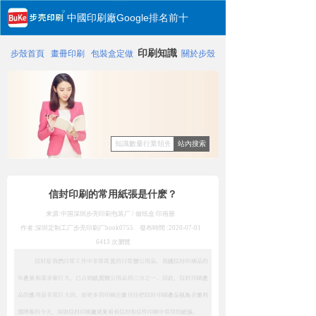
中國印刷廠Google排名前十
印刷知識
步殼首頁
畫冊印刷
包裝盒定做
關於步殼
站內搜索
信封印刷的常用紙張是什麽？
来源:中国深圳步壳印刷包装厂 / 做纸盒 印画册
作者:深圳定制工厂步壳印刷厂
book0755
發布時間 :
2020-07-01
6413
次瀏覽
信封是我們日常工作中非常常見的日常辦公用品。我國信封印刷品的
年產量和需求量巨大，已占到紙質辦公用品的三分之一。因此，信封印刷產
品的應用是非常巨大的，而更多的印刷企業往往把信封印刷產品視為企業利
潤增長的今天，深圳信封印刷廠就來看看信封和信件印刷中常用的紙張。