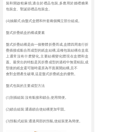
裝和開啟較麻煩,適合於禮品包裝,多應用於婚禮糖果
包裝盒、聖誕節禮品包裝盒。
(4)抽屜式:由盤式盒體和外套兩個獨立部分組成。
盤式折疊紙盒的構成要素
盤式折疊結構是由一個整體折疊而成,盒體四周進行折
疊插接或黏合而成型的紙盒結構,這種包裝結構在盒底
上通常沒有什麽變化,主要結構變化體現在盒體和盒
蓋。最突出的特點是其折疊成型的過程中無需粘貼,成
型後的紙盒還可隨時還原為平面展開結構,且不
會對盒體產生破壞,這是盤式折疊紙盒的優勢。
盤式包裝的主要成型方法
(1)別插組裝:沒有黏接和鎖合,使用簡便。
(2)鎖合組裝:通過鎖合使結構更加牢固。
(3)預黏式組裝:通過局部的預黏,使組裝更為簡便。