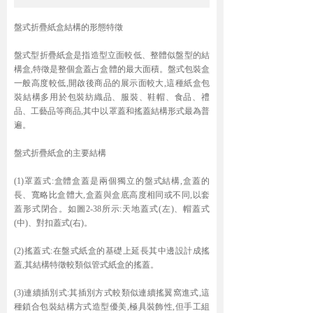
盤式折疊紙盒結構的形態特徵
盤式型折疊紙盒是指造型立面較低、整體似盤型的結
構盒,特徵是整個盒蓋占盒體的最大面積。盤式包裝盒
一般高度較低,開啟後商品的展示面較大,這種紙盒包
裝結構多用於包裝紡織品、服裝、鞋帽、食品、禮
品、工藝品等商品,其中以罩蓋和搖蓋結構形式最為普
遍。
盤式折疊紙盒的主要結構
(1)罩蓋式:盒體盒蓋是兩個獨立的盤式結構,盒蓋的
長、寬略比盒體大,盒蓋與盒底高度相同或不同,以套
蓋形式閉合。如圖2-38所示:天地蓋式(左)、帽蓋式
(中)、對扣蓋式(右)。
(2)搖蓋式:在盤式紙盒的基礎上延長其中邊設計成搖
蓋,其結構特徵較類似管式紙盒的搖蓋。
(3)連續插別式:其插別方式較類似連續搖翼窩進式,這
種鎖合包裝結構方式造型優美,極具裝飾性,但手工組