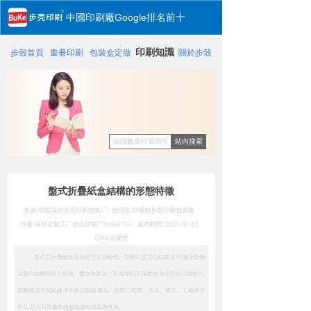
中國印刷廠Google排名前十
印刷知識
步殼首頁
畫冊印刷
包裝盒定做
關於步殼
站內搜索
盤式折疊紙盒結構的形態特徵
来源:中国深圳步壳印刷包装厂 / 做纸盒 印画册
步殼印刷包裝廠
作者:深圳定制工厂步壳印刷厂
book0755
發布時間 :
2020-07-19
5206
次瀏覽
盤式型折疊紙盒是指造型立面較低、整體似盤型的結構盒,特徵是整個
盒蓋占盒體的最大面積。盤式包裝盒一般高度較低,開啟後商品的展示面較大,
這種紙盒包裝結構多用於包裝紡織品、服裝、鞋帽、食品、禮品、工藝品等
商品,其中以罩蓋和搖蓋結構形式最為普遍。